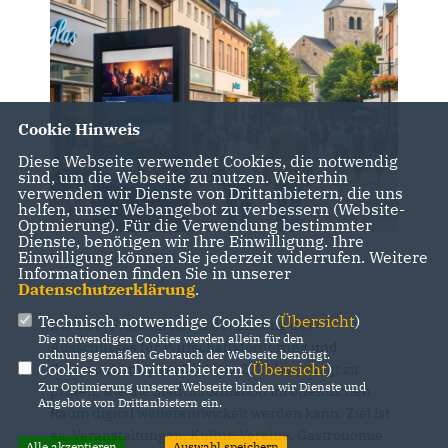
Cookie Hinweis
Diese Webseite verwendet Cookies, die notwendig
sind, um die Webseite zu nutzen. Weiterhin
verwenden wir Dienste von Drittanbietern, die uns
helfen, unser Webangebot zu verbessern (Website-
Optmierung). Für die Verwendung bestimmter
Dienste, benötigen wir Ihre Einwilligung. Ihre
Einwilligung können Sie jederzeit widerrufen. Weitere
KI-generiertes Bild
Informationen finden Sie in unserer
Datenschutzerklärung
.
Technisch notwendige Cookies (
Übersicht
)
Die CDU-Fraktion hat in der Sitzung des
Die notwendigen Cookies werden allein für den
Ausschusses für Wirtschaftsförderung und
ordnungsgemäßen Gebrauch der Webseite benötigt.
Cookies von Drittanbietern (
Übersicht
)
Stadtmarketing am 04. März 2026 beantragt zu
Zur Optimierung unserer Webseite binden wir Dienste und
prüfen, wie die Stadtinformation im öffentlichen
Angebote von Drittanbietern ein.
Raum digital weiterentwickelt werden kann. Ziel ist
es, Veranstaltungen, Kultur, Vereine, Gastronomie
Alle akzeptieren
Auswahl speichern