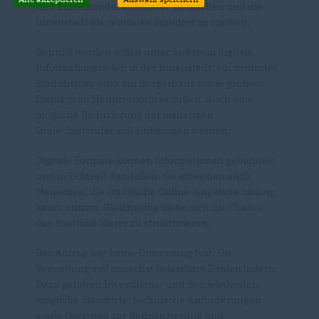
und Einzelhandel sichtbarer zu machen und die
Innenstadt als zentralen Standort zu stärken.
Geprüft werden sollen unter anderem digitale
Informationsstelen in der Innenstadt, ein zentrales
Stadtdisplay etwa am Bürgerhaus sowie größere
Displays an Hauptverkehrsstraßen. Auch eine
mögliche Reduzierung der bisherigen
Dreiecksständer soll einbezogen werden.
Digitale Formate können Informationen gebündelt
und in Echtzeit darstellen. Sie erreichen auch
Menschen, die städtische Online-Angebote bislang
kaum nutzen. Gleichzeitig bietet sich die Chance,
das Stadtbild klarer zu strukturieren.
Der Antrag legt keine Umsetzung fest. Die
Verwaltung soll zunächst belastbare Zahlen liefern.
Dazu gehören Investitions- und Betriebskosten,
mögliche Standorte, technische Anforderungen
sowie Optionen zur Refinanzierung und