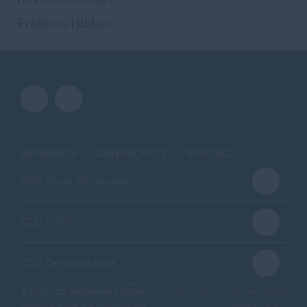
Fraktion Hilden
IMPRESSUM
DATENSCHUTZ
KONTAKT
CDU Kreis Mettmann
CDU NRW
CDU Deutschlands
@2026 CDU Stadtverband Hilden -
Realisation: Sharkness Media
Vertreten durch den Vorsitzenden
GmbH & Co. KG