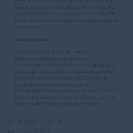
verschärft, wenn weitere angekündigte Tempo-30-
Regelungen und die Reduzierung von Fahrbahnen
auf der Berliner Straße umgesetzt werden. Die CDU
fordert die Stadt auf, die Ampelschaltungen zeitnah
anzupassen.
Unsere Position
Tempo 30 vor Schulen, Kitas, wichtigen
Knotenpunkten bei Schulwegen und
Seniorenheimen halten wir für richtig.
Pauschales,
ganztägiges Tempo 30 aber auf allen Hauptstraßen,
ohne nachgewiesenen Nutzen, auf Kosten von
Pendlern, Gewerbetreibenden und der
Erreichbarkeit Hildens halten wir für falsch.
Die CDU
wird die Interessen der Hildener Bürgerinnen und
Bürger in dieser Frage weiter klar vertreten.
25.06.2026, 11:49 Uhr
Kevin Schneider