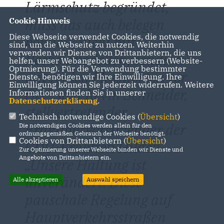
Lärmschutz begründet,
muss das auch belegen
Cookie Hinweis
Diese Webseite verwendet Cookies, die notwendig
können, nicht mit
sind, um die Webseite zu nutzen. Weiterhin
verwenden wir Dienste von Drittanbietern, die uns
Rechenmodellen, sondern
helfen, unser Webangebot zu verbessern (Website-
Optmierung). Für die Verwendung bestimmter
mit realen Messwerten vor
Dienste, benötigen wir Ihre Einwilligung. Ihre
Einwilligung können Sie jederzeit widerrufen. Weitere
Ort", sagt Kevin Schneider,
Informationen finden Sie in unserer
Datenschutzerklärung
.
stellvertretender
Technisch notwendige Cookies (
Übersicht
)
Fraktionsvorsitzender der
Die notwendigen Cookies werden allein für den
ordnungsgemäßen Gebrauch der Webseite benötigt.
Cookies von Drittanbietern (
Übersicht
)
CDU-Fraktion Hilden.
Zur Optimierung unserer Webseite binden wir Dienste und
Angebote von Drittanbietern ein.
Unsere Haltung ist
unverändert: Diese
Alle akzeptieren
Auswahl speichern
pauschale Regelung auf
Hauptverkehrsstraßen